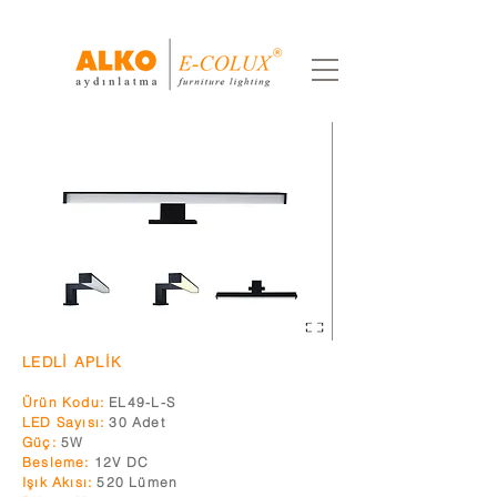
LEDLİ APLİK
Ürün Ko
du:
EL49-
L-
S
LED Sayısı:
30
Adet
Güç:
5
W
Besleme:
12
V DC
Işık Akısı:
520 Lümen