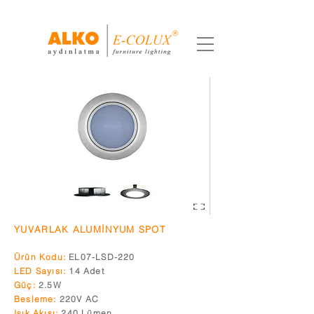
YUVARLAK ALUMİNYUM SPOT
Ürün Kodu:
EL07-LSD-220
LED Sayısı:
14 Adet
Güç:
2.5
W
Besleme:
220V AC
Işık Akısı:
240 Lümen